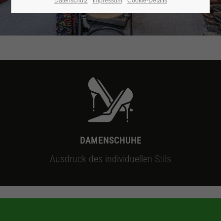
Datenschutz
Impressum
Cookie-Details
24h
/ 365days
We offer support for our customers
Mon - Fri 8:00am - 5:00pm
(GMT +1)
Get in touch
Cybersteel Inc.
DAMENSCHUHE
376-293 City Road, Suite 600
Ausdruck des individuellen Stils
San Francisco, CA 94102
Have any questions?
+44 1234 567 890