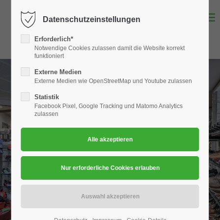
Datenschutzeinstellungen
Login
Erforderlich*
Benutzername
Notwendige Cookies zulassen damit die Website korrekt
funktioniert
Externe Medien
Externe Medien wie OpenStreetMap und Youtube zulassen
Passwort
Statistik
Facebook Pixel, Google Tracking und Matomo Analytics
zulassen
Anmelden
Register
|
Lost your password?
Support
Lorem ipsum dolor sit amet: