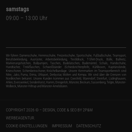
samstags
09:00 – 13:00 Uhr
Wir führen Damenschuhe, Herrenschuhe, Freizeitschuhe, Sportschuhe, Fußballschuhe, Teamsport,
Berufsbekleidung, Ausrüster, Arbeitsbekleidung, Textildruck, T-Shirt-Druck, Bälle, Ballnetz,
Markierungshütchen, Ballpumpen, Taschen, Badelatschen, Bademäntel, Schals, Handschuhe,
Handtücher, Trinkflaschen, Schweißbänder |Schiedsrichterpfeife, Kühlboxen, Kapitänsbinde,
Knieschoner, Schienbeinschoner, Knöchelbandage. Unsere Kernmarken im Teamsportbereich sind
Nike, Jako, Puma, Erima, Uhlsport, Derbystar, Molten und Kempa. Wir sind über die Grenzen von
Nordkirchen bekannt. Unsere Kunden kommen aus Coesfeld, Warendorf, Steinfurt, Lüdinghausen,
Ahlen, Everswinkel, Sendenhorst, Hamm, Ennigerloh, Münster, Beckum, Sassenberg, Telgte, Münster-
Wolbeck, Münster-Hiltrup und Münster-Amelsbüren.
COPYRIGHT 2026 © – DESIGN, CODE & SEO BY
2P&M
WERBEAGENTUR.
COOKIE-EINSTELLUNGEN
IMPRESSUM
DATENSCHUTZ