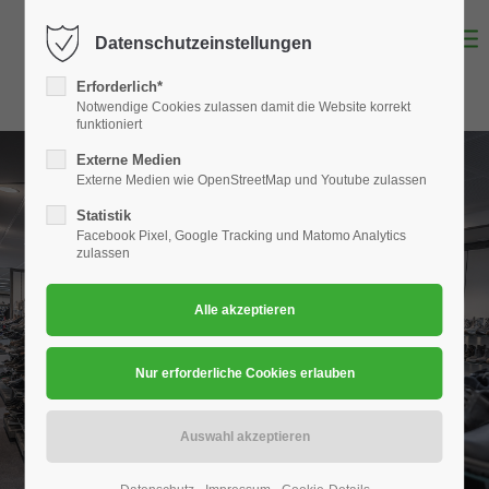
Datenschutzeinstellungen
Login
Erforderlich*
Benutzername
Notwendige Cookies zulassen damit die Website korrekt
funktioniert
Externe Medien
Externe Medien wie OpenStreetMap und Youtube zulassen
Passwort
Statistik
Facebook Pixel, Google Tracking und Matomo Analytics
zulassen
Anmelden
Register
|
Lost your password?
Support
Lorem ipsum dolor sit amet: