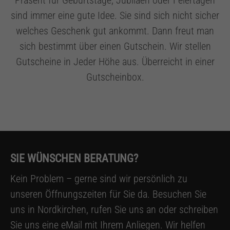
Präsent für Geburtstage, Jubiläen oder Feiertagen
sind immer eine gute Idee. Sie sind sich nicht sicher
Drop us a line
welches Geschenk gut ankommt. Dann freut man
info@yourdomain.com
sich bestimmt über einen Gutschein. Wir stellen
Gutscheine in Jeder Höhe aus. Überreicht in einer
About us
Gutscheinbox.
Lorem ipsum dolor sit amet, consectetuer
adipiscing elit.
Aenean commodo ligula eget dolor. Aenean
massa. Cum sociis natoque penatibus et
SIE WÜNSCHEN BERATUNG?
magnis dis parturient montes, nascetur
ridiculus mus. Donec quam felis, ultricies
Kein Problem – gerne sind wir persönlich zu
nec.
unseren Öffnungszeiten für Sie da. Besuchen Sie
uns in Nordkirchen, rufen Sie uns an oder schreiben
Sie uns eine eMail mit Ihrem Anliegen. Wir helfen